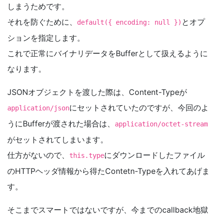
しまうためです。
それを防ぐために、
とオプ
default({ encoding: null })
ションを指定します。
これで正常にバイナリデータをBufferとして扱えるように
なります。
JSONオブジェクトを渡した際は、Content-Typeが
にセットされていたのですが、今回のよ
application/json
うにBufferが渡された場合は、
application/octet-stream
がセットされてしまいます。
仕方がないので、
にダウンロードしたファイル
this.type
のHTTPヘッダ情報から得たContetn-Typeを入れてあげま
す。
そこまでスマートではないですが、今までのcallback地獄