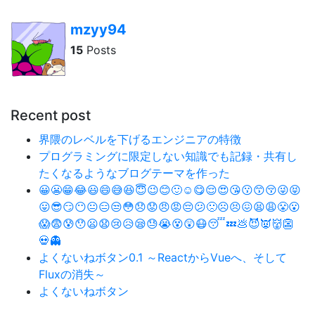
mzyy94
15
Posts
Recent post
界隈のレベルを下げるエンジニアの特徴
プログラミングに限定しない知識でも記録・共有し
たくなるようなブログテーマを作った
😀😬😁😂😃😄😅😆😇😉😊🙂☺️😋😌😍😘😗😙😚😜😝
😛😎😏😶😐😑😒😳😞😟😠😡😔😕🙁☹️😣😖😫😩😤😮
😱😨😰😯😦😧😢😥😪😓😭😵😲😷😴💤💩😈👿👹👺
💀👻
よくないねボタン0.1 ～ReactからVueへ、そして
Fluxの消失～
よくないねボタン