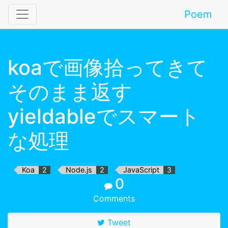
Poem
koaで画像拾ってきて
そのまま返す
yieldableでスマート
な処理
Koa
Node.js
JavaScript
0
Comments
Tweet