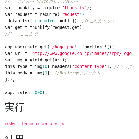
//-- ここから下はcoのサンプルから
var
thunkify
=
require
(
'
thunkify
'
);
var
request
=
require
(
'
request
'
)
.
defaults
({
encoding
:
null
});
//←これがミソ！
var
get
=
thunkify
(
request
.
get
);
//!-- ここまで
app
.
use
(
route
.
get
(
'
/hoge.png
'
,
function
*
(){
var
url
=
'
http://www.google.co.jp/images/srpr/logo11w
var
img
=
yield
get
(
url
);
this
.
type
=
img
[
0
].
headers
[
'
content-type
'
];
//ヘッダー
this
.
body
=
img
[
1
];
//Bufferオブジェクト
}));
app
.
listen
(
3000
);
実行
node --harmony sample.js