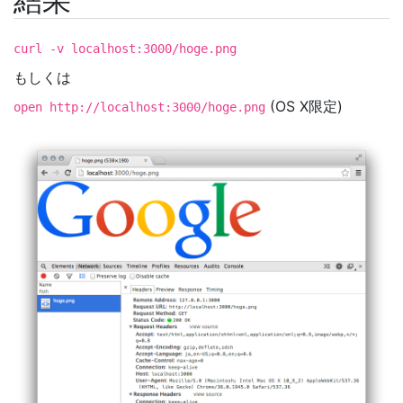
結果
curl -v localhost:3000/hoge.png
もしくは
(OS X限定)
open http://localhost:3000/hoge.png